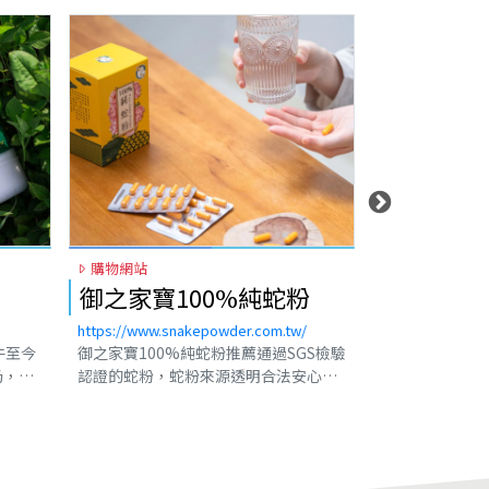
購物網站
購物網站
御之家寶100%純蛇粉
揮別憂鬱by
乳捲(高雄
https://www.snakepowder.com.tw/
https://www.by
牛至今
御之家寶100%純蛇粉推薦通過SGS檢驗
揮別憂鬱ByeBy
奶，讓
認證的蛇粉，蛇粉來源透明合法安心，
捲進軍高雄漢神
保久
御之家寶以奈米技術研發製造裝填為
佳的甜點體驗。
期許自
100%蛇粉膠囊，蛇粉微小分子好吸
選，我們的米其
、社會
收，隨時隨地均能健康補給，嚴選百分
感和美味深受顧
台灣一
之百純淨的眼鏡蛇粉，眼鏡蛇粉膠囊不
是，我們的米其