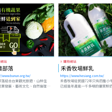
物網站
購物網站
農部落
禾香牧場鮮乳
://www.bunun.org.tw/
https://www.hesiang.com.tw/
部落結合台東觀光旅遊、山林住
禾香牧場從民國72年只有四隻小
產業發展、藝術文化、自然倫理、
已經是年產能一千多噸的優質鮮
關懷，致力於偏鄉教育及社會服
安心產品禾香鮮乳、禾香優格、
並成立布農文教基金會關懷弱勢族
乳，透過通路分享更多人，我們
秉持「取之於社會，用之於社會」
己將以健康的心態、優良的品質
神，讓愛持續蔓延。近年更推出自
的關懷、持續發展志業，共同許