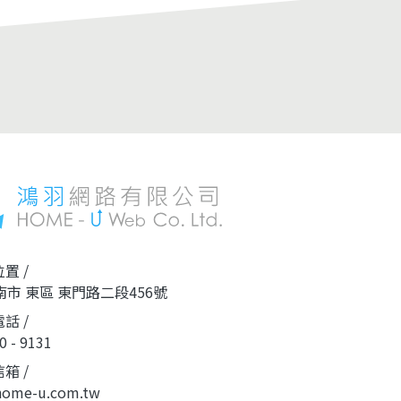
含內臟、頭、尾、蛇皮、及任何雜質、
掀起了一股熱潮
化學添加物等，以優質蛇粉守護最愛的
者的關注與好評
家人，從孩子到長輩都能全方位照顧，
的開幕，是我們
成為創辦人的傳家之寶，更是一家人最
程碑。我們的生
安心可靠的健康後盾。100%純蛇粉哪
徵，更是幸福與
裡買，可以官網線上訂購，或是直接聯
摘星的榮耀，更
繫客服，專員將為您服務。
高肯定。揮別憂鬱B
捲，帶給您無與
一口都成為記憶
點愛好者，還是
我們的米其林生
擇。
置 /
南市 東區 東門路二段456號
話 /
0 - 9131
箱 /
home-u.com.tw