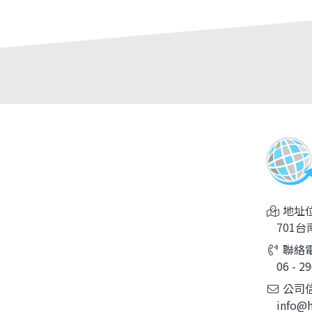
機農產品及自製特色產品，讓布農
個美好的未來。
續留部落，在自己的土地上安身立
續發展，目前布農部落更是全台灣
民人數最多的部落。
地址位
701台
聯絡電
06 - 29
公司信
info@