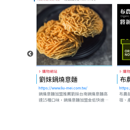
購物網站
購
品
劉妹鍋燒意麵
布
314.com/
https://www.liu-mei.com.tw/
https
鍋燒意麵加盟推薦劉妹台南鍋燒意麵高
布農
達15種口味，鍋燒意麵加盟金低快速上
宿、
手，劉妹台南鍋燒意麵堅持不添加人工
信仰
味精，每日熬煮鮮高湯，配料豐富多選
務，
擇，劉妹鍋燒意麵目前已有20間以上分
群，
店，歡迎小額創業加盟劉妹鍋燒意麵，
的精