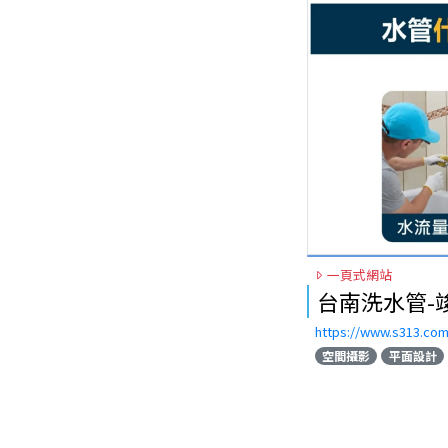
專業知識保養分辨價格找專業醒時茶栽，購買大量高
山茶葉批發推薦醒時茶栽，門市也有販售茶具，歡迎
來店選購。電話:06 243 0756 地址:台南市永康區正
六街82號
一頁式網站
台南洗水管-
https://www.s313.com
空間攝影
平面設計