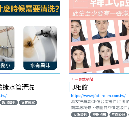
南
一頁式網站
竣捷水管清洗
J相館
.tw/
https://www.jfotoroom.com.tw/
網友推薦高CP值台南證件照J相
現場攝影
文案攥寫
商業級精修，修圖自然快速取件
即預約享優惠。
人像攝影
空間攝影
平面設計