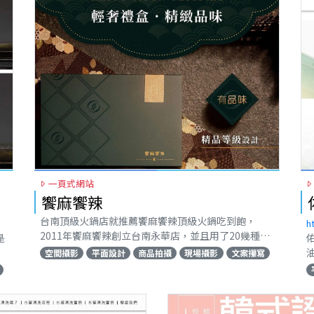
一頁式網站
饗麻饗辣
台南頂級火鍋店就推薦饗麻饗辣頂級火鍋吃到飽，
h
2011年饗麻饗辣創立台南永華店，並且用了20幾種中
是
藥材每日熬煮湯底，加上牛油炒製，更最先引用台南
空間攝影
平面設計
商品拍攝
現場攝影
文案攥寫
在地活跳蝦，堅持每日新鮮直送，漸漸打響知名度，
茶
成為台南在地頂級火鍋店吃到飽頂流指標！饗麻饗辣
也出了銷售一空的中秋節禮盒蛋黃酥。