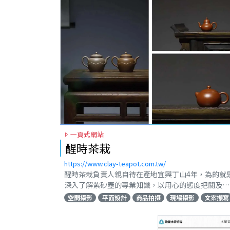
一頁式網站
醒時茶栽
https://www.clay-teapot.com.tw/
醒時茶栽負責人親自待在產地宜興丁山4年，為的就
深入了解紫砂壺的專業知識，以用心的態度把關及關
心您的使用健康。在台南有50坪的實體店面，購買
空間攝影
平面設計
商品拍攝
現場攝影
文案攥寫
壺茶葉茶具不用擔心售後服務。擅長茶葉、紫砂壺、
茶具、與茶有關的事物你可以先逛逛我們的蝦皮看看
目前有的商品。購買茶壺推薦醒時茶栽，宜興紫砂壺