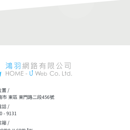
置 /
南市 東區 東門路二段456號
話 /
0 - 9131
箱 /
home-u.com.tw