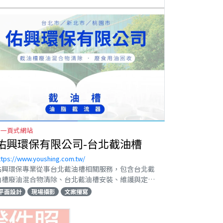
一頁式網站
佑興環保有限公司-台北截油槽
ttps://www.youshing.com.tw/
佑興環保專業從事台北截油槽相關服務，包含台北截
油槽廢油混合物清除、台北截油槽安裝、維護與定期
清理，協助業者建立完整的油脂處理系統。無論您是
平面設計
現場攝影
文案攥寫
餐廳、中央廚房或食品加工廠，在地的台北截油槽需
求，我們皆可快速到府服務，合法處理廢油，守護環
境。佑興環保亦是經驗豐富的截油槽廠商，專精於油