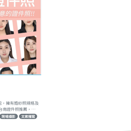
脂截流器設計與清潔，讓您的排水系統保持暢通無
阻，減少異味與堵塞風險。我們提供台北廢食用油回
收作業，搭配截油槽廢油混合物清除，一站式整合服
務有效提升效率。選擇佑興環保，讓您的截油槽運作
更順暢，油脂截流器維護無虞，台北廢食用油處理更
安心，是您值得信賴的截油槽廠商。立即洽詢，為環
保盡一份心力。
館，擁有婚紗照規格及
台南證件照推薦，立
現場攝影
文案攥寫