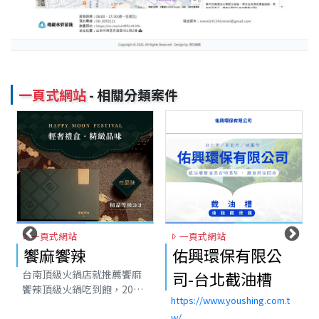
一頁式網站
- 相關分類案件
一頁式網站
一頁式網站
饗麻饗辣
佑興環保有限公
台南頂級火鍋店就推薦饗麻
司-台北截油槽
饗辣頂級火鍋吃到飽，2011
https://www.youshing.com.t
年饗麻饗辣創立台南永華
w/