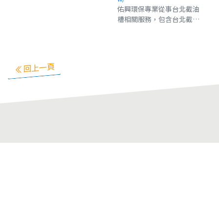
店，並且用了20幾種中藥材
佑興環保專業從事台北截油
每日熬煮湯底，加上牛油炒
槽相關服務，包含台北截油
製，更最先引用台南在地活
槽廢油混合物清除、台北截
跳蝦，堅持每日新鮮直送，
油槽安裝、維護與定期清
漸漸打響知名度，成為台南
理，協助業者建立完整的油
在地頂級火鍋店吃到飽頂流
脂處理系統。無論您是餐
指標！饗麻饗辣也出了銷售
回上一頁
廳、中央廚房或食品加工
一空的中秋節禮盒蛋黃酥。
廠，在地的台北截油槽需
求，我們皆可快速到府服
務，合法處理廢油，守護環
境。佑興環保亦是經驗豐富
的截油槽廠商，專精於油脂
截流器設計與清潔，讓您的
排水系統保持暢通無阻，減
少異味與堵塞風險。我們提
供台北廢食用油回收作業，
搭配截油槽廢油混合物清
除，一站式整合服務有效提
升效率。選擇佑興環保，讓
您的截油槽運作更順暢，油
脂截流器維護無虞，台北廢