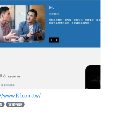
://www.fsf.com.tw/
影
文案攥寫