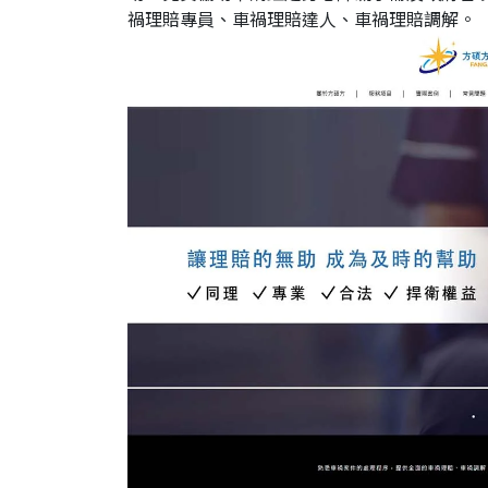
禍理賠專員、車禍理賠達人、車禍理賠調解。