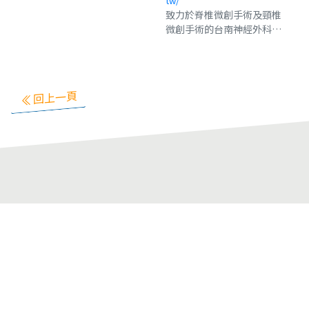
tw/
盟(新樓+奇美+成大)，共創
致力於脊椎微創手術及頸椎
品質巔峰。『源遠號牙醫診
微創手術的台南神經外科醫
所是您最佳的選擇』。本院
師-趙家宏，累積 10 年以上
特色醫療：隱形齒列矯正、
神經外科手術經驗，現為新
傳統齒列矯正、顳顎關節治
樓醫院台南神經外科醫師，
療、人工植牙、全口重建、
趙家宏醫師累積無數脊椎微
美學牙科、困難拔牙等。
回上一頁
創手術、頸椎微創手術經
驗，幫助患者不再為疼痛所
擾，透過脊椎內視鏡手術、
頸椎手術等治療方式，找出
疼痛根源讓患者可以快速回
覆到正常生活軌道，患者康
復後會將新樓台南神經外科
醫師推薦趙家宏給同樣病痛
的親朋好友。微創手術優
點：傷口小、住院時間短、
復原時間短、退變機率低。
脊椎內視鏡手術- 適用症狀 -
椎間盤突出手術、坐骨神經
痛手術、脫垂、脊椎狹窄、
神經壓迫。