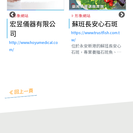
形象網站
形象網站
器有限公
蘇班長安心石斑
首府世界
館
https://www.trustfish.com.t
w/
hoyumedical.co
https://www.fum
位於永安新港的蘇班長安心
tw/
石斑，專業養殖石斑魚、石
台南按摩/府城世
斑魚買賣、石斑魚批發、龍
界/24H台南按
膽石斑魚、龍虎石斑魚、全
按摩師團隊，台
天然菌種養殖 安心養好魚～
身、台南按摩腳
安心漁場：高雄市永安區永
摩精油、並且擁
達路72-2號 訂購電話：
按摩室空間，有
0901306668。石斑魚養殖,
回上一頁
室，雙人按摩室
石斑魚宅配,石斑魚推薦,台灣
摩室空間，讓你
石斑魚,石斑魚營養,石斑魚料
受。台南按摩位
理,龍膽石斑,龍虎石斑,蘇班
區按摩的首府世
長石斑魚,龍膽石斑批發,龍虎
按摩的府城世界
石斑批發,
店規格，提供免
心，是在地人最