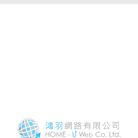
摩店之一。服務
全身按摩、台南
台南精油按摩、
甲、台南掏耳朵
保養等。預約專
(06)3500-11
府世界-地址:台
佃路二段50號。
城世界-地址:台
華西路二段422