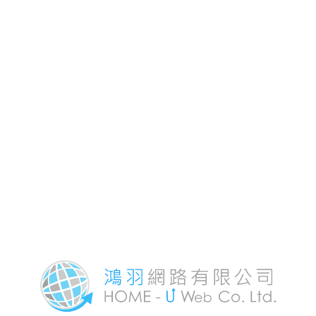
全身按摩、台南腳底按摩、
台南精油按摩、台南修指
甲、台南掏耳朵、台南臉部
保養等。預約專線：
(06)3500-116。台南按摩首
府世界-地址:台南市安南區海
佃路二段50號。台南按摩府
城世界-地址:台南市中西區中
華西路二段422號。