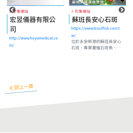
形象網站
形象網站
蘇班長安心石斑
首府世界悠活會
館
https://www.trustfish.com.t
w/
https://www.fumassage.com.
位於永安新港的蘇班長安心
tw/
石斑，專業養殖石斑魚、石
台南按摩/府城世界/首府世
斑魚買賣、石斑魚批發、龍
界/24H台南按摩推薦最優質
膽石斑魚、龍虎石斑魚、全
按摩師團隊，台南按摩全
天然菌種養殖 安心養好魚～
身、台南按摩腳底、台南按
安心漁場：高雄市永安區永
摩精油、並且擁有獨立包廂
達路72-2號 訂購電話：
按摩室空間，有單人按摩
0901306668。石斑魚養殖,
回上一頁
室，雙人按摩室以及三人按
石斑魚宅配,石斑魚推薦,台灣
摩室空間，讓你尊榮般享
石斑魚,石斑魚營養,石斑魚料
受。台南按摩位於台南安南
理,龍膽石斑,龍虎石斑,蘇班
區按摩的首府世界及中西區
長石斑魚,龍膽石斑批發,龍虎
按摩的府城世界，都是旗艦
石斑批發,
店規格，提供免費飲品及點
心，是在地人最推薦台南按
摩店之一。服務項目：台南