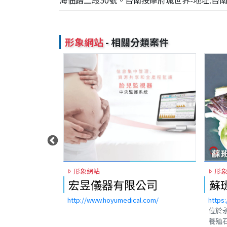
海佃路二段50號。台南按摩府城世界-地址:台
形象網站
- 相關分類案件
形象網站
形
公司
蘇班長安心石斑
首
l.com/
https://www.trustfish.com.tw/
https
位於永安新港的蘇班長安心石斑，專業
台南按
養殖石斑魚、石斑魚買賣、石斑魚批
按摩