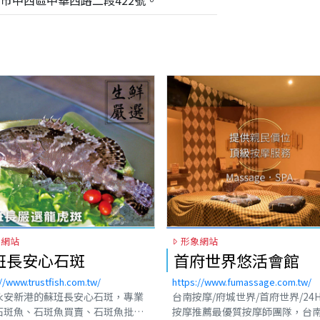
南市中西區中華西路二段422號。
象網站
形象網站
府世界悠活會館
圓舜整復健康館
://www.fumassage.com.tw/
https://www.yuanshun.com.tw/
摩/府城世界/首府世界/24H台南
台南整復、台南傳統整復，台南
推薦最優質按摩師團隊，台南按摩
拿，專業台南整復按摩推拿服務