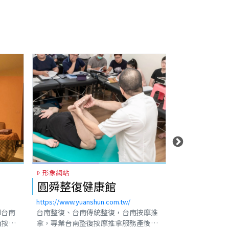
形象網站
形象網站
蛋行道旅宿
正一伸線
https://www.danxingdao.com.tw/
https://www.che
按摩推
位於台南市區的全新旅宿，打造溫馨舒
自1970年創
產後骨
適的住宿環境誰說一定要包棟才能煮東
限公司即專業化