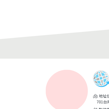
、台南按摩腳底、台南按摩精油、
盆挑整、痠痛、體太不正找出根
擁有獨立包廂按摩室空間，有單人
處理。傳統整復培訓課程，徒手
室，雙人按摩室以及三人按摩室空
頓壓技術、脈衝式技術教學輔導
讓你尊榮般享受。台南按摩位於台
學習第二專長成為專業整復師。
南區按摩的首府世界及中西區按摩
城世界，都是旗艦店規格，提供免
品及點心，是在地人最推薦台南按
之一。服務項目：台南全身按摩、
腳底按摩、台南精油按摩、台南修
、台南掏耳朵、台南臉部保養等。
線：(06)3500-116。台南按摩首
界-地址:台南市安南區海佃路二段
號。台南按摩府城世界-地址:台南市
區中華西路二段422號。
地址位
701台