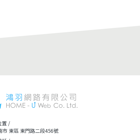
源立即
西？蛋行道旅宿獨有一房一廳獨立套房
加工機器之生產
整復、
每間套房內皆配有IH爐、鍋具餐具、洗
機、鍍鋅設備、
創業，
衣機、冰箱讓您能在出遊時，好好跟朋
年來本公司有鑒
友或另一半比拼下廚實力吧～PS:我們在
步，需有更高效
公共區域還提供了洗衣精可以免費取用
這期間經常不斷
鬧中取靜的旅宿，提供旅客一個方便又
以應付國內外市
寧靜的住宿環境充裕的房內設備，讓您
之產品有80%
有個美好的台南旅行！就算入住一個禮
市場上享有盛名
拜也只需要簡單一個行李就可以解決保
證能讓您留下深刻的回憶～
置 /
南市 東區 東門路二段456號